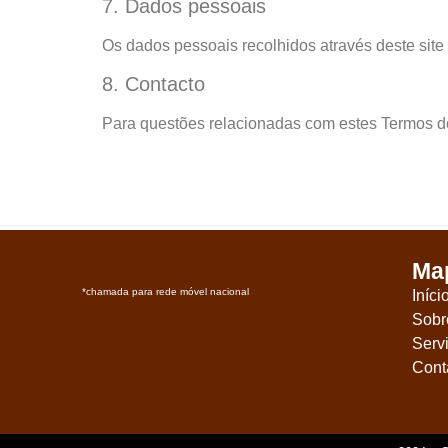
7. Dados pessoais
Os dados pessoais recolhidos através deste site
8. Contacto
Para questões relacionadas com estes Termos d
Map
*chamada para rede móvel nacional
Iníci
Sobr
Serv
Cont