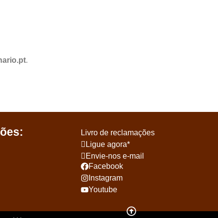
ario.pt
.
ões:
Livro de reclamações
Ligue agora*
Envie-nos e-mail
Facebook
Instagram
Youtube