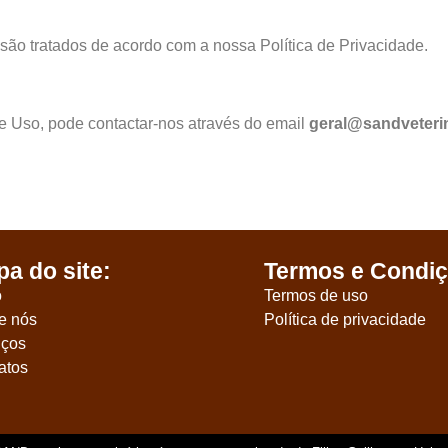
 são tratados de acordo com a nossa Política de Privacidade.
e Uso, pode contactar-nos através do email
geral@sandveterin
a do site:
Termos e Condiç
o
Termos de uso
e nós
Política de privacidade
iços
atos