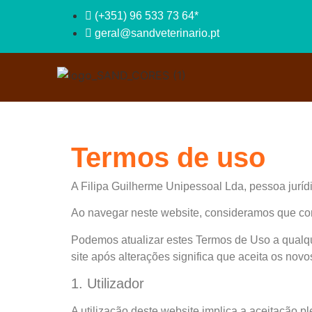
(+351) 96 533 73 64*
geral@sandveterinario.pt
Termos de uso
A Filipa Guilherme Unipessoal Lda, pessoa jurídi
Ao navegar neste website, consideramos que co
Podemos atualizar estes Termos de Uso a qualqu
site após alterações significa que aceita os novo
1. Utilizador
A utilização deste website implica a aceitação 